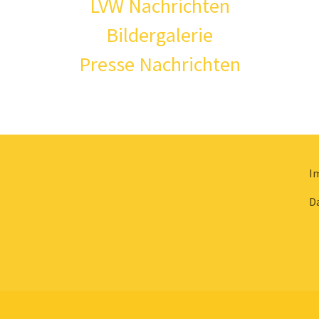
LVW Nachrichten
Bildergalerie
Presse Nachrichten
I
D